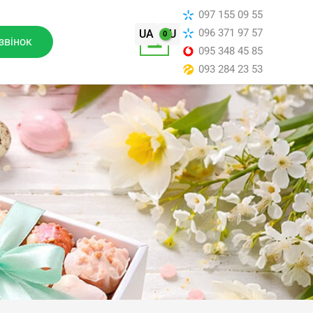
097 155 09 55
096 371 97 57
UA
RU
звінок
095 348 45 85
093 284 23 53